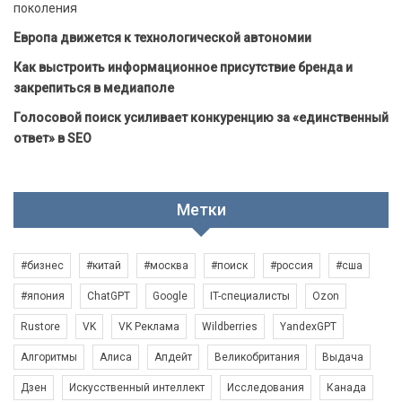
поколения
Европа движется к технологической автономии
Как выстроить информационное присутствие бренда и
закрепиться в медиаполе
Голосовой поиск усиливает конкуренцию за «единственный
ответ» в SEO
Метки
#бизнес
#китай
#москва
#поиск
#россия
#сша
#япония
ChatGPT
Google
IT-специалисты
Ozon
Rustore
VK
VK Реклама
Wildberries
YandexGPT
Алгоритмы
Алиса
Апдейт
Великобритания
Выдача
Дзен
Искусственный интеллект
Исследования
Канада