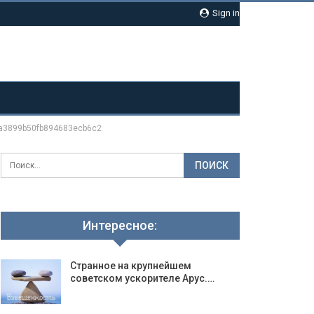
Sign in
a3899b50fb894683ecb6c2
Интересное:
Странное на крупнейшем
советском ускорителе Арус.…