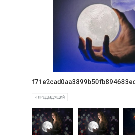
f71e2cad0aa3899b50fb894683e
ПРЕДЫДУЩИЙ