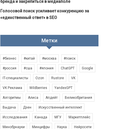
бренда и закрепиться в медиаполе
Голосовой поиск усиливает конкуренцию за
«единственный ответ» в SEO
Метки
#бизнес
#китай
#москва
#поиск
#россия
#сша
#япония
ChatGPT
Google
IT-специалисты
Ozon
Rustore
VK
VK Реклама
Wildberries
YandexGPT
Алгоритмы
Алиса
Апдейт
Великобритания
Выдача
Дзен
Искусственный интеллект
Исследования
Канада
МГУ
Маркетплейс
Минобрнауки
Минцифры
Наука
Нейросети