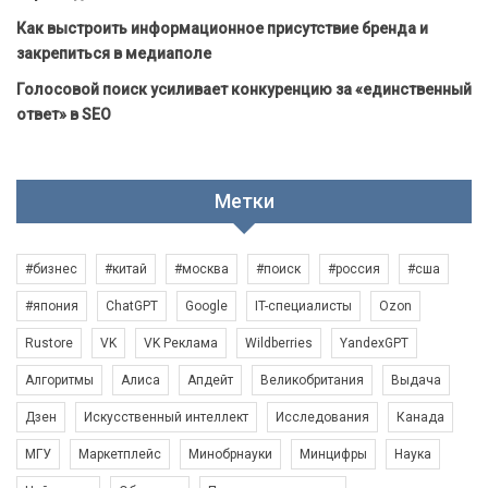
Как выстроить информационное присутствие бренда и
закрепиться в медиаполе
Голосовой поиск усиливает конкуренцию за «единственный
ответ» в SEO
Метки
#бизнес
#китай
#москва
#поиск
#россия
#сша
#япония
ChatGPT
Google
IT-специалисты
Ozon
Rustore
VK
VK Реклама
Wildberries
YandexGPT
Алгоритмы
Алиса
Апдейт
Великобритания
Выдача
Дзен
Искусственный интеллект
Исследования
Канада
МГУ
Маркетплейс
Минобрнауки
Минцифры
Наука