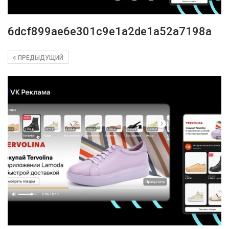
6dcf899ae6e301c9e1a2de1a52a7198a
ПРЕДЫДУЩИЙ