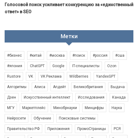
Голосовой поиск усиливает конкуренцию за «единственный
ответ» в SEO
Метки
#бизнес
#китай
#москва
#поиск
#россия
#сша
#япония
ChatGPT
Google
IT-специалисты
Ozon
Rustore
VK
VK Реклама
Wildberries
YandexGPT
Алгоритмы
Алиса
Апдейт
Великобритания
Выдача
Дзен
Искусственный интеллект
Исследования
Канада
МГУ
Маркетплейс
Минобрнауки
Минцифры
Наука
Нейросети
Обучение
Поисковые системы
Правительство РФ
Приложения
ПромоСтраницы
РСЯ