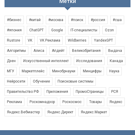
Метки
#бизнес
#китай
#москва
#поиск
#россия
#сша
#япония
ChatGPT
Google
IT-специалисты
Ozon
Rustore
VK
VK Реклама
Wildberries
YandexGPT
Алгоритмы
Алиса
Апдейт
Великобритания
Выдача
Дзен
Искусственный интеллект
Исследования
Канада
МГУ
Маркетплейс
Минобрнауки
Минцифры
Наука
Нейросети
Обучение
Поисковые системы
Правительство РФ
Приложения
ПромоСтраницы
РСЯ
Реклама
Роскомнадзор
Роскосмос
Товары
Яндекс
Яндекс.Вебмастер
Яндекс.Директ
Яндекс.Маркет