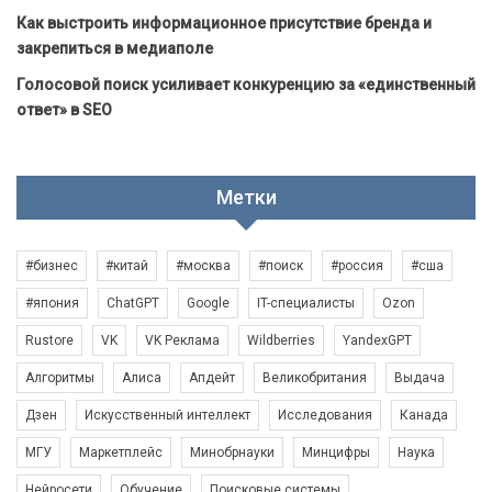
Как выстроить информационное присутствие бренда и
закрепиться в медиаполе
Голосовой поиск усиливает конкуренцию за «единственный
ответ» в SEO
Метки
#бизнес
#китай
#москва
#поиск
#россия
#сша
#япония
ChatGPT
Google
IT-специалисты
Ozon
Rustore
VK
VK Реклама
Wildberries
YandexGPT
Алгоритмы
Алиса
Апдейт
Великобритания
Выдача
Дзен
Искусственный интеллект
Исследования
Канада
МГУ
Маркетплейс
Минобрнауки
Минцифры
Наука
Нейросети
Обучение
Поисковые системы