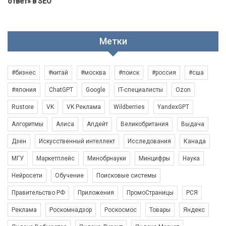
ответ» в SEO
Метки
#бизнес
#китай
#москва
#поиск
#россия
#сша
#япония
ChatGPT
Google
IT-специалисты
Ozon
Rustore
VK
VK Реклама
Wildberries
YandexGPT
Алгоритмы
Алиса
Апдейт
Великобритания
Выдача
Дзен
Искусственный интеллект
Исследования
Канада
МГУ
Маркетплейс
Минобрнауки
Минцифры
Наука
Нейросети
Обучение
Поисковые системы
Правительство РФ
Приложения
ПромоСтраницы
РСЯ
Реклама
Роскомнадзор
Роскосмос
Товары
Яндекс