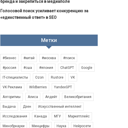
бренда и закрепиться в медиаполе
Голосовой поиск усиливает конкуренцию за
«единственный ответ» в SEO
Метки
#бизнес
#китай
#москва
#поиск
#россия
#сша
#япония
ChatGPT
Google
IT-специалисты
Ozon
Rustore
VK
VK Реклама
Wildberries
YandexGPT
Алгоритмы
Алиса
Апдейт
Великобритания
Выдача
Дзен
Искусственный интеллект
Исследования
Канада
МГУ
Маркетплейс
Минобрнауки
Минцифры
Наука
Нейросети