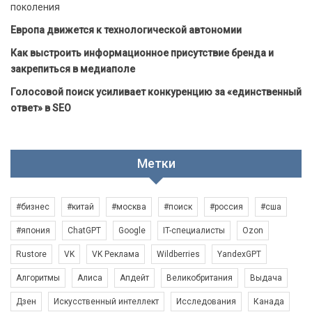
поколения
Европа движется к технологической автономии
Как выстроить информационное присутствие бренда и
закрепиться в медиаполе
Голосовой поиск усиливает конкуренцию за «единственный
ответ» в SEO
Метки
#бизнес
#китай
#москва
#поиск
#россия
#сша
#япония
ChatGPT
Google
IT-специалисты
Ozon
Rustore
VK
VK Реклама
Wildberries
YandexGPT
Алгоритмы
Алиса
Апдейт
Великобритания
Выдача
Дзен
Искусственный интеллект
Исследования
Канада