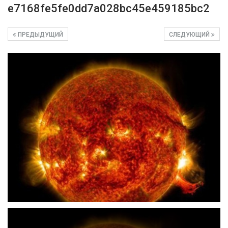
e7168fe5fe0dd7a028bc45e459185bc2
ПРЕДЫДУЩИЙ
СЛЕДУЮЩИЙ