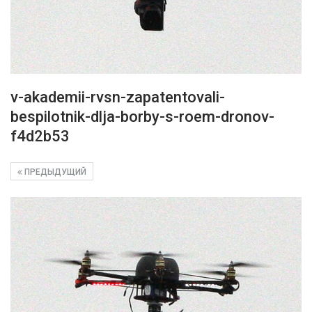
v-akademii-rvsn-zapatentovali-
bespilotnik-dlja-borby-s-roem-dronov-
f4d2b53
ПРЕДЫДУЩИЙ