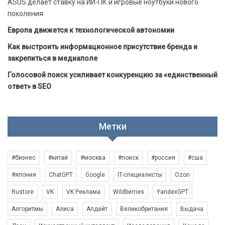
ASUS делает ставку на ИИ-ПК и игровые ноутбуки нового
поколения
Европа движется к технологической автономии
Как выстроить информационное присутствие бренда и
закрепиться в медиаполе
Голосовой поиск усиливает конкуренцию за «единственный
ответ» в SEO
Метки
#бизнес
#китай
#москва
#поиск
#россия
#сша
#япония
ChatGPT
Google
IT-специалисты
Ozon
Rustore
VK
VK Реклама
Wildberries
YandexGPT
Алгоритмы
Алиса
Апдейт
Великобритания
Выдача