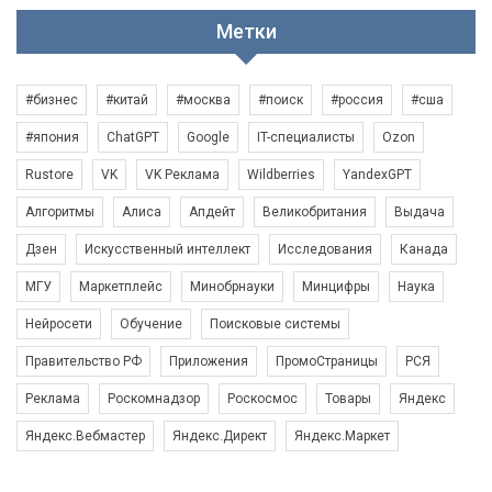
Метки
#бизнес
#китай
#москва
#поиск
#россия
#сша
#япония
ChatGPT
Google
IT-специалисты
Ozon
Rustore
VK
VK Реклама
Wildberries
YandexGPT
Алгоритмы
Алиса
Апдейт
Великобритания
Выдача
Дзен
Искусственный интеллект
Исследования
Канада
МГУ
Маркетплейс
Минобрнауки
Минцифры
Наука
Нейросети
Обучение
Поисковые системы
Правительство РФ
Приложения
ПромоСтраницы
РСЯ
Реклама
Роскомнадзор
Роскосмос
Товары
Яндекс
Яндекс.Вебмастер
Яндекс.Директ
Яндекс.Маркет