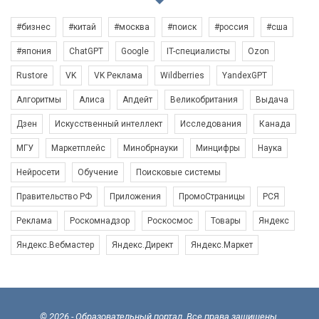
#бизнес
#китай
#москва
#поиск
#россия
#сша
#япония
ChatGPT
Google
IT-специалисты
Ozon
Rustore
VK
VK Реклама
Wildberries
YandexGPT
Алгоритмы
Алиса
Апдейт
Великобритания
Выдача
Дзен
Искусственный интеллект
Исследования
Канада
МГУ
Маркетплейс
Минобрнауки
Минцифры
Наука
Нейросети
Обучение
Поисковые системы
Правительство РФ
Приложения
ПромоСтраницы
РСЯ
Реклама
Роскомнадзор
Роскосмос
Товары
Яндекс
Яндекс.Вебмастер
Яндекс.Директ
Яндекс.Маркет
© 2026 - Образовательный портал. Все права защищены.