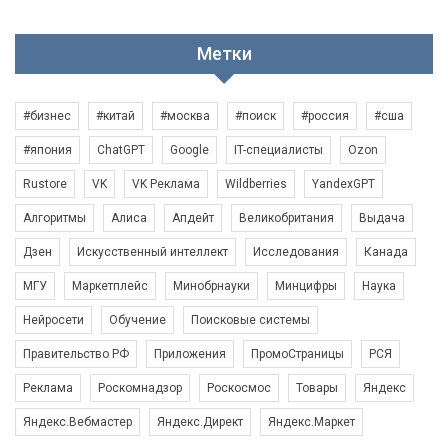
Метки
#бизнес
#китай
#москва
#поиск
#россия
#сша
#япония
ChatGPT
Google
IT-специалисты
Ozon
Rustore
VK
VK Реклама
Wildberries
YandexGPT
Алгоритмы
Алиса
Апдейт
Великобритания
Выдача
Дзен
Искусственный интеллект
Исследования
Канада
МГУ
Маркетплейс
Минобрнауки
Минцифры
Наука
Нейросети
Обучение
Поисковые системы
Правительство РФ
Приложения
ПромоСтраницы
РСЯ
Реклама
Роскомнадзор
Роскосмос
Товары
Яндекс
Яндекс.Вебмастер
Яндекс.Директ
Яндекс.Маркет