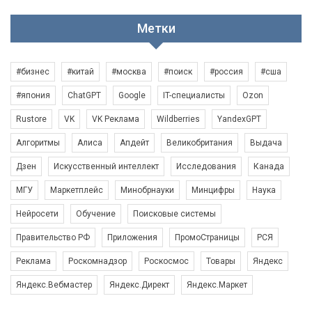
Метки
#бизнес
#китай
#москва
#поиск
#россия
#сша
#япония
ChatGPT
Google
IT-специалисты
Ozon
Rustore
VK
VK Реклама
Wildberries
YandexGPT
Алгоритмы
Алиса
Апдейт
Великобритания
Выдача
Дзен
Искусственный интеллект
Исследования
Канада
МГУ
Маркетплейс
Минобрнауки
Минцифры
Наука
Нейросети
Обучение
Поисковые системы
Правительство РФ
Приложения
ПромоСтраницы
РСЯ
Реклама
Роскомнадзор
Роскосмос
Товары
Яндекс
Яндекс.Вебмастер
Яндекс.Директ
Яндекс.Маркет