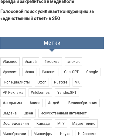
бренда и закрепиться в медиаполе
Голосовой поиск усиливает конкуренцию за
«единственный ответ» в SEO
Метки
#бизнес
#китай
#москва
#поиск
#россия
#сша
#япония
ChatGPT
Google
IT-специалисты
Ozon
Rustore
VK
VK Реклама
Wildberries
YandexGPT
Алгоритмы
Алиса
Апдейт
Великобритания
Выдача
Дзен
Искусственный интеллект
Исследования
Канада
МГУ
Маркетплейс
Минобрнауки
Минцифры
Наука
Нейросети