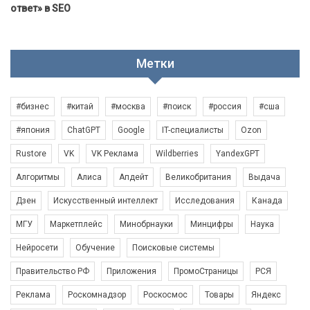
ответ» в SEO
Метки
#бизнес
#китай
#москва
#поиск
#россия
#сша
#япония
ChatGPT
Google
IT-специалисты
Ozon
Rustore
VK
VK Реклама
Wildberries
YandexGPT
Алгоритмы
Алиса
Апдейт
Великобритания
Выдача
Дзен
Искусственный интеллект
Исследования
Канада
МГУ
Маркетплейс
Минобрнауки
Минцифры
Наука
Нейросети
Обучение
Поисковые системы
Правительство РФ
Приложения
ПромоСтраницы
РСЯ
Реклама
Роскомнадзор
Роскосмос
Товары
Яндекс