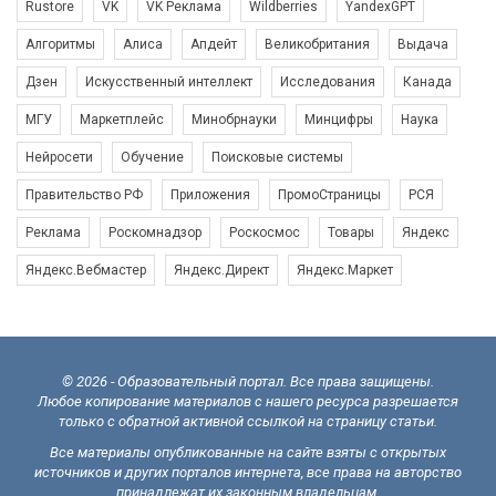
Rustore
VK
VK Реклама
Wildberries
YandexGPT
Алгоритмы
Алиса
Апдейт
Великобритания
Выдача
Дзен
Искусственный интеллект
Исследования
Канада
МГУ
Маркетплейс
Минобрнауки
Минцифры
Наука
Нейросети
Обучение
Поисковые системы
Правительство РФ
Приложения
ПромоСтраницы
РСЯ
Реклама
Роскомнадзор
Роскосмос
Товары
Яндекс
Яндекс.Вебмастер
Яндекс.Директ
Яндекс.Маркет
© 2026 - Образовательный портал. Все права защищены.
Любое копирование материалов с нашего ресурса разрешается
только с обратной активной ссылкой на страницу статьи.
Все материалы опубликованные на сайте взяты с открытых
источников и других порталов интернета, все права на авторство
принадлежат их законным владельцам.