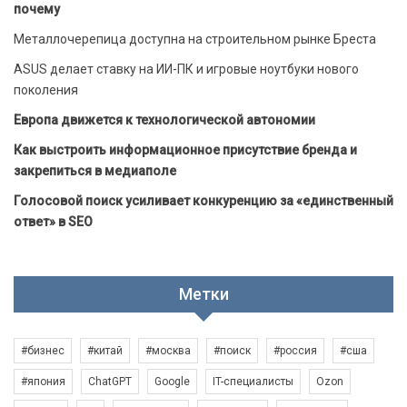
почему
Металлочерепица доступна на строительном рынке Бреста
ASUS делает ставку на ИИ-ПК и игровые ноутбуки нового
поколения
Европа движется к технологической автономии
Как выстроить информационное присутствие бренда и
закрепиться в медиаполе
Голосовой поиск усиливает конкуренцию за «единственный
ответ» в SEO
Метки
#бизнес
#китай
#москва
#поиск
#россия
#сша
#япония
ChatGPT
Google
IT-специалисты
Ozon