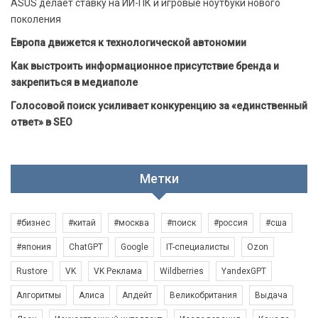
ASUS делает ставку на ИИ-ПК и игровые ноутбуки нового
поколения
Европа движется к технологической автономии
Как выстроить информационное присутствие бренда и
закрепиться в медиаполе
Голосовой поиск усиливает конкуренцию за «единственный
ответ» в SEO
Метки
#бизнес
#китай
#москва
#поиск
#россия
#сша
#япония
ChatGPT
Google
IT-специалисты
Ozon
Rustore
VK
VK Реклама
Wildberries
YandexGPT
Алгоритмы
Алиса
Апдейт
Великобритания
Выдача