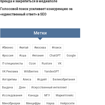
бренда и закрепиться в медиаполе
Голосовой поиск усиливает конкуренцию за
«единственный ответ» в SEO
Метки
#бизнес
#китай
#москва
#поиск
#россия
#сша
#япония
ChatGPT
Google
IT-специалисты
Ozon
Rustore
VK
VK Реклама
Wildberries
YandexGPT
Алгоритмы
Алиса
Апдейт
Великобритания
Выдача
Дзен
Искусственный интеллект
Исследования
Канада
МГУ
Маркетплейс
Минобрнауки
Минцифры
Наука
Нейросети