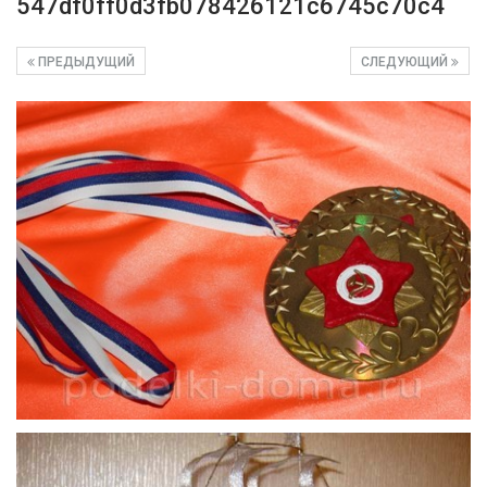
547df0ff0d3fb078426121c6745c70c4
ПРЕДЫДУЩИЙ
СЛЕДУЮЩИЙ