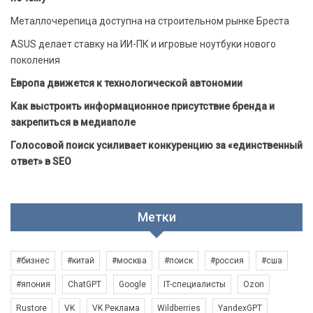
Металлочерепица доступна на строительном рынке Бреста
ASUS делает ставку на ИИ-ПК и игровые ноутбуки нового
поколения
Европа движется к технологической автономии
Как выстроить информационное присутствие бренда и
закрепиться в медиаполе
Голосовой поиск усиливает конкуренцию за «единственный
ответ» в SEO
Метки
#бизнес
#китай
#москва
#поиск
#россия
#сша
#япония
ChatGPT
Google
IT-специалисты
Ozon
Rustore
VK
VK Реклама
Wildberries
YandexGPT