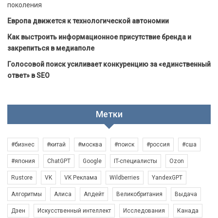
поколения
Европа движется к технологической автономии
Как выстроить информационное присутствие бренда и
закрепиться в медиаполе
Голосовой поиск усиливает конкуренцию за «единственный
ответ» в SEO
Метки
#бизнес
#китай
#москва
#поиск
#россия
#сша
#япония
ChatGPT
Google
IT-специалисты
Ozon
Rustore
VK
VK Реклама
Wildberries
YandexGPT
Алгоритмы
Алиса
Апдейт
Великобритания
Выдача
Дзен
Искусственный интеллект
Исследования
Канада