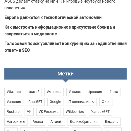
ASUS делает ставку на ИИ-ПК и игровые ноутбуки нового
поколения
Европа движется к технологической автономии
Как выстроить информационное присутствие бренда и
закрепиться в медиаполе
Голосовой поиск усиливает конкуренцию за «единственный
ответ» в SEO
Метки
#бизнес
#китай
#москва
#поиск
#россия
#сша
#япония
ChatGPT
Google
IT-специалисты
Ozon
Rustore
VK
VK Реклама
Wildberries
YandexGPT
Алгоритмы
Алиса
Апдейт
Великобритания
Выдача