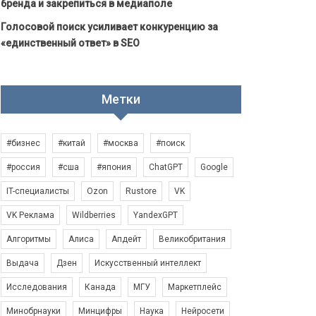
бренда и закрепиться в медиаполе
Голосовой поиск усиливает конкуренцию за
«единственный ответ» в SEO
Метки
#бизнес
#китай
#москва
#поиск
#россия
#сша
#япония
ChatGPT
Google
IT-специалисты
Ozon
Rustore
VK
VK Реклама
Wildberries
YandexGPT
Алгоритмы
Алиса
Апдейт
Великобритания
Выдача
Дзен
Искусственный интеллект
Исследования
Канада
МГУ
Маркетплейс
Минобрнауки
Минцифры
Наука
Нейросети