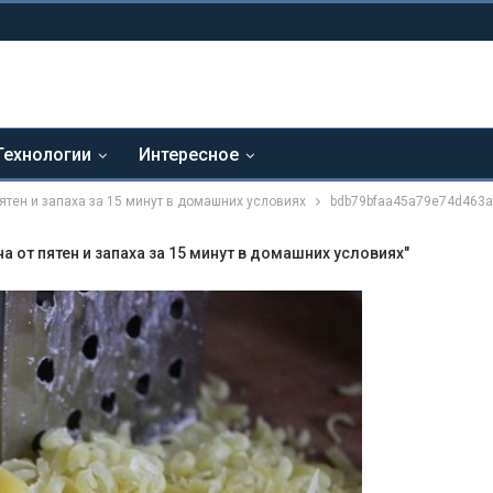
Технологии
Интересное
ятен и запаха за 15 минут в домашних условиях
bdb79bfaa45a79e74d463a
 от пятен и запаха за 15 минут в домашних условиях"