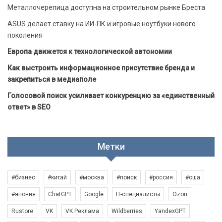
Металлочерепица доступна на строительном рынке Бреста
ASUS делает ставку на ИИ-ПК и игровые ноутбуки нового
поколения
Европа движется к технологической автономии
Как выстроить информационное присутствие бренда и
закрепиться в медиаполе
Голосовой поиск усиливает конкуренцию за «единственный
ответ» в SEO
Метки
#бизнес
#китай
#москва
#поиск
#россия
#сша
#япония
ChatGPT
Google
IT-специалисты
Ozon
Rustore
VK
VK Реклама
Wildberries
YandexGPT