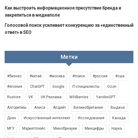
Как выстроить информационное присутствие бренда и
закрепиться в медиаполе
Голосовой поиск усиливает конкуренцию за «единственный
ответ» в SEO
Метки
#бизнес
#китай
#москва
#поиск
#россия
#сша
#япония
ChatGPT
Google
IT-специалисты
Ozon
Rustore
VK
VK Реклама
Wildberries
YandexGPT
Алгоритмы
Алиса
Апдейт
Великобритания
Выдача
Дзен
Искусственный интеллект
Исследования
Канада
МГУ
Маркетплейс
Минобрнауки
Минцифры
Наука