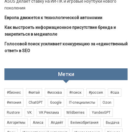
ASUS делает ставку на ИИ-ПК и игровые ноутбуки нового
поколения
Европа движется к технологической автономии
Как выстроить информационное присутствие бренда и
закрепиться в медиаполе
Голосовой поиск усиливает конкуренцию за «единственный
ответ» в SEO
Метки
#бизнес
#китай
#москва
#поиск
#россия
#сша
#япония
ChatGPT
Google
IT-специалисты
Ozon
Rustore
VK
VK Реклама
Wildberries
YandexGPT
Алгоритмы
Алиса
Апдейт
Великобритания
Выдача