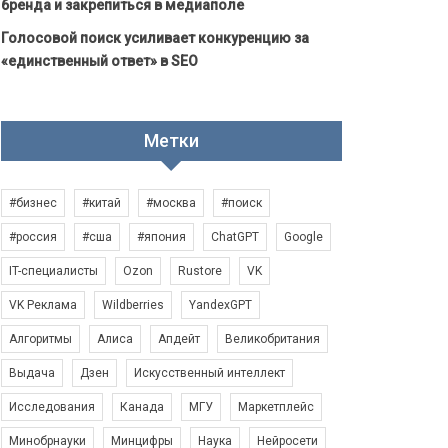
бренда и закрепиться в медиаполе
Голосовой поиск усиливает конкуренцию за
«единственный ответ» в SEO
Метки
#бизнес
#китай
#москва
#поиск
#россия
#сша
#япония
ChatGPT
Google
IT-специалисты
Ozon
Rustore
VK
VK Реклама
Wildberries
YandexGPT
Алгоритмы
Алиса
Апдейт
Великобритания
Выдача
Дзен
Искусственный интеллект
Исследования
Канада
МГУ
Маркетплейс
Минобрнауки
Минцифры
Наука
Нейросети