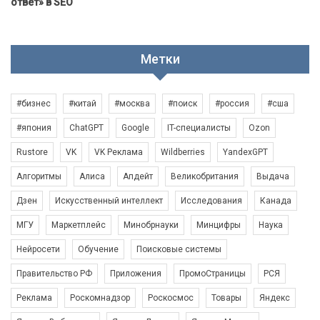
ответ» в SEO
Метки
#бизнес
#китай
#москва
#поиск
#россия
#сша
#япония
ChatGPT
Google
IT-специалисты
Ozon
Rustore
VK
VK Реклама
Wildberries
YandexGPT
Алгоритмы
Алиса
Апдейт
Великобритания
Выдача
Дзен
Искусственный интеллект
Исследования
Канада
МГУ
Маркетплейс
Минобрнауки
Минцифры
Наука
Нейросети
Обучение
Поисковые системы
Правительство РФ
Приложения
ПромоСтраницы
РСЯ
Реклама
Роскомнадзор
Роскосмос
Товары
Яндекс