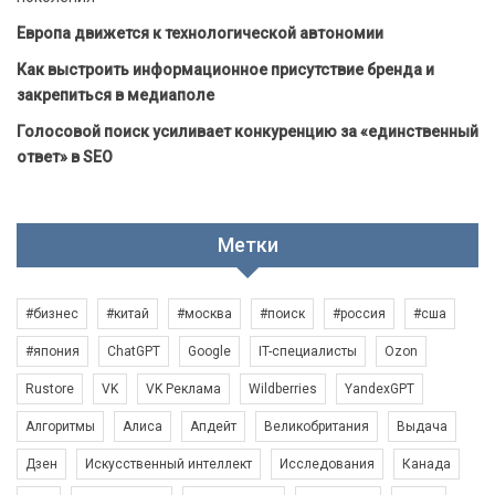
Европа движется к технологической автономии
Как выстроить информационное присутствие бренда и
закрепиться в медиаполе
Голосовой поиск усиливает конкуренцию за «единственный
ответ» в SEO
Метки
#бизнес
#китай
#москва
#поиск
#россия
#сша
#япония
ChatGPT
Google
IT-специалисты
Ozon
Rustore
VK
VK Реклама
Wildberries
YandexGPT
Алгоритмы
Алиса
Апдейт
Великобритания
Выдача
Дзен
Искусственный интеллект
Исследования
Канада