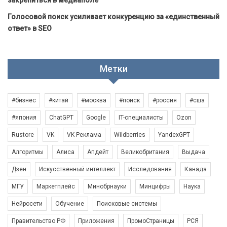
Голосовой поиск усиливает конкуренцию за «единственный
ответ» в SEO
Метки
#бизнес
#китай
#москва
#поиск
#россия
#сша
#япония
ChatGPT
Google
IT-специалисты
Ozon
Rustore
VK
VK Реклама
Wildberries
YandexGPT
Алгоритмы
Алиса
Апдейт
Великобритания
Выдача
Дзен
Искусственный интеллект
Исследования
Канада
МГУ
Маркетплейс
Минобрнауки
Минцифры
Наука
Нейросети
Обучение
Поисковые системы
Правительство РФ
Приложения
ПромоСтраницы
РСЯ