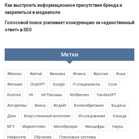
Как выстроить информационное присутствие бренда и
закрепиться в медиаполе
Голосовой поиск усиливает конкуренцию за «единственный
ответ» в SEO
Метки
#бизнес
#китай
#москва
#поиск
#россия
#сша
#япония
ChatGPT
Google
IT-специалисты
Ozon
Rustore
VK
VK Реклама
Wildberries
YandexGPT
Алгоритмы
Алиса
Апдейт
Великобритания
Выдача
Дзен
Искусственный интеллект
Исследования
Канада
МГУ
Маркетплейс
Минобрнауки
Минцифры
Наука
Нейросети
Обучение
Поисковые системы