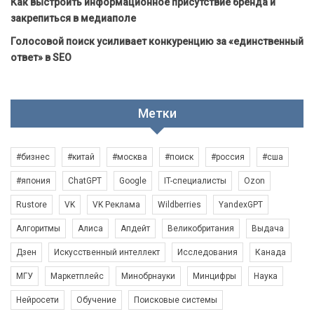
Как выстроить информационное присутствие бренда и
закрепиться в медиаполе
Голосовой поиск усиливает конкуренцию за «единственный
ответ» в SEO
Метки
#бизнес
#китай
#москва
#поиск
#россия
#сша
#япония
ChatGPT
Google
IT-специалисты
Ozon
Rustore
VK
VK Реклама
Wildberries
YandexGPT
Алгоритмы
Алиса
Апдейт
Великобритания
Выдача
Дзен
Искусственный интеллект
Исследования
Канада
МГУ
Маркетплейс
Минобрнауки
Минцифры
Наука
Нейросети
Обучение
Поисковые системы