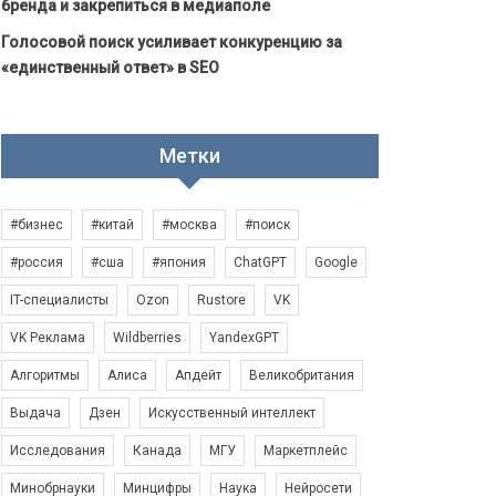
бренда и закрепиться в медиаполе
Голосовой поиск усиливает конкуренцию за
«единственный ответ» в SEO
Метки
#бизнес
#китай
#москва
#поиск
#россия
#сша
#япония
ChatGPT
Google
IT-специалисты
Ozon
Rustore
VK
VK Реклама
Wildberries
YandexGPT
Алгоритмы
Алиса
Апдейт
Великобритания
Выдача
Дзен
Искусственный интеллект
Исследования
Канада
МГУ
Маркетплейс
Минобрнауки
Минцифры
Наука
Нейросети