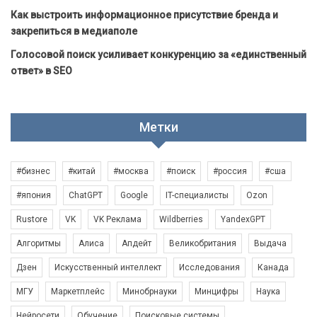
Как выстроить информационное присутствие бренда и
закрепиться в медиаполе
Голосовой поиск усиливает конкуренцию за «единственный
ответ» в SEO
Метки
#бизнес
#китай
#москва
#поиск
#россия
#сша
#япония
ChatGPT
Google
IT-специалисты
Ozon
Rustore
VK
VK Реклама
Wildberries
YandexGPT
Алгоритмы
Алиса
Апдейт
Великобритания
Выдача
Дзен
Искусственный интеллект
Исследования
Канада
МГУ
Маркетплейс
Минобрнауки
Минцифры
Наука
Нейросети
Обучение
Поисковые системы