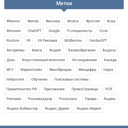
Метки
#бизнес
#китай
#москва
#поиск
#россия
#сша
#япония
ChatGPT
Google
IT-специалисты
Ozon
Rustore
VK
VK Реклама
Wildberries
YandexGPT
Алгоритмы
Алиса
Апдейт
Великобритания
Выдача
Дзен
Искусственный интеллект
Исследования
Канада
МГУ
Маркетплейс
Минобрнауки
Минцифры
Наука
Нейросети
Обучение
Поисковые системы
Правительство РФ
Приложения
ПромоСтраницы
РСЯ
Реклама
Роскомнадзор
Роскосмос
Товары
Яндекс
Яндекс.Вебмастер
Яндекс.Директ
Яндекс.Маркет