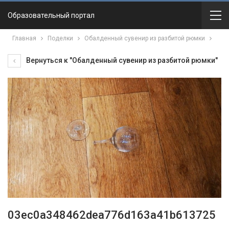
Образовательный портал
Главная
Поделки
Обалденный сувенир из разбитой рюмки
Вернуться к "Обалденный сувенир из разбитой рюмки"
03ec0a348462dea776d163a41b613725