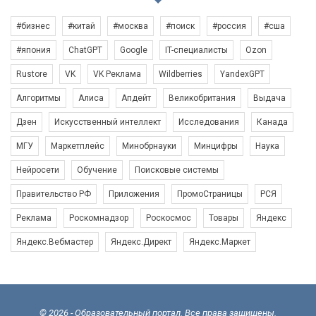
#бизнес
#китай
#москва
#поиск
#россия
#сша
#япония
ChatGPT
Google
IT-специалисты
Ozon
Rustore
VK
VK Реклама
Wildberries
YandexGPT
Алгоритмы
Алиса
Апдейт
Великобритания
Выдача
Дзен
Искусственный интеллект
Исследования
Канада
МГУ
Маркетплейс
Минобрнауки
Минцифры
Наука
Нейросети
Обучение
Поисковые системы
Правительство РФ
Приложения
ПромоСтраницы
РСЯ
Реклама
Роскомнадзор
Роскосмос
Товары
Яндекс
Яндекс.Вебмастер
Яндекс.Директ
Яндекс.Маркет
© 2026 - Образовательный портал. Все права защищены.