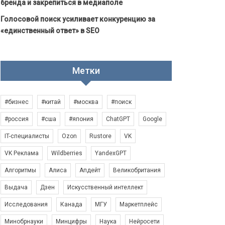
бренда и закрепиться в медиаполе
Голосовой поиск усиливает конкуренцию за
«единственный ответ» в SEO
Метки
#бизнес
#китай
#москва
#поиск
#россия
#сша
#япония
ChatGPT
Google
IT-специалисты
Ozon
Rustore
VK
VK Реклама
Wildberries
YandexGPT
Алгоритмы
Алиса
Апдейт
Великобритания
Выдача
Дзен
Искусственный интеллект
Исследования
Канада
МГУ
Маркетплейс
Минобрнауки
Минцифры
Наука
Нейросети