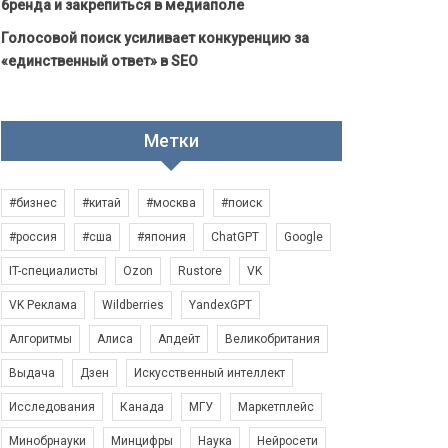
бренда и закрепиться в медиаполе
Голосовой поиск усиливает конкуренцию за
«единственный ответ» в SEO
Метки
#бизнес
#китай
#москва
#поиск
#россия
#сша
#япония
ChatGPT
Google
IT-специалисты
Ozon
Rustore
VK
VK Реклама
Wildberries
YandexGPT
Алгоритмы
Алиса
Апдейт
Великобритания
Выдача
Дзен
Искусственный интеллект
Исследования
Канада
МГУ
Маркетплейс
Минобрнауки
Минцифры
Наука
Нейросети