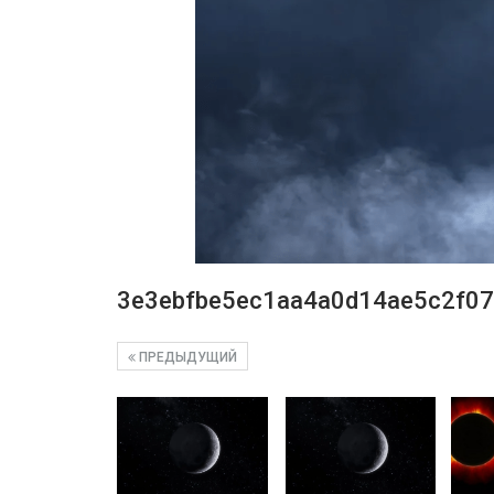
3e3ebfbe5ec1aa4a0d14ae5c2f0
ПРЕДЫДУЩИЙ