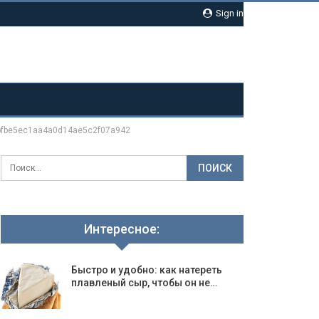
Sign in
bfbe5ec1aa4a0d14ae5c2f07a942
Интересное:
Быстро и удобно: как натереть
плавленый сыр, чтобы он не…