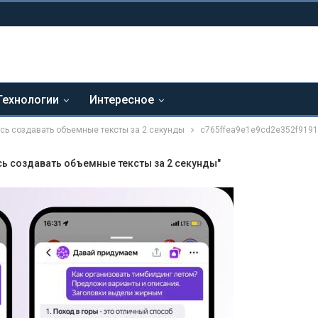
Технологии
Интересное
сь создавать объемные тексты за 2 секунды
c765ffea9e1e9cd2e352f9191
сь создавать объемные тексты за 2 секунды"