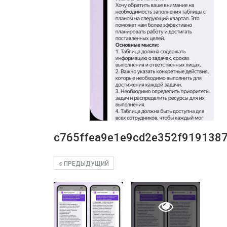
c765ffea9e1e9cd2e352f919138
ПРЕДЫДУЩИЙ