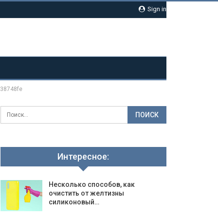
Sign in
38748fe
Интересное:
Несколько способов, как
очистить от желтизны
силиконовый…