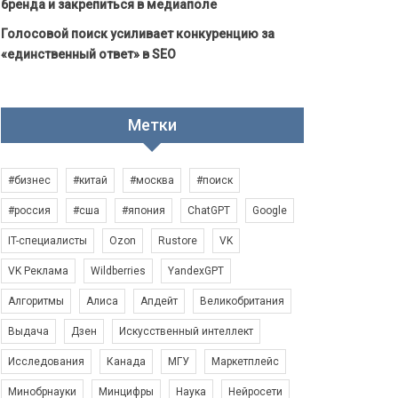
бренда и закрепиться в медиаполе
Голосовой поиск усиливает конкуренцию за
«единственный ответ» в SEO
Метки
#бизнес
#китай
#москва
#поиск
#россия
#сша
#япония
ChatGPT
Google
IT-специалисты
Ozon
Rustore
VK
VK Реклама
Wildberries
YandexGPT
Алгоритмы
Алиса
Апдейт
Великобритания
Выдача
Дзен
Искусственный интеллект
Исследования
Канада
МГУ
Маркетплейс
Минобрнауки
Минцифры
Наука
Нейросети