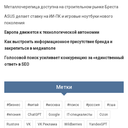
Металлочерепица доступна на строительном рынке Бреста
ASUS делает ставку на ИИ-ПК и игровые ноутбуки нового
поколения
Европа движется к технологической автономии
Как выстроить информационное присутствие бренда и
закрепиться в медиаполе
Голосовой поиск усиливает конкуренцию за «единственный
ответ» в SEO
Метки
#бизнес
#китай
#москва
#поиск
#россия
#сша
#япония
ChatGPT
Google
IT-специалисты
Ozon
Rustore
VK
VK Реклама
Wildberries
YandexGPT