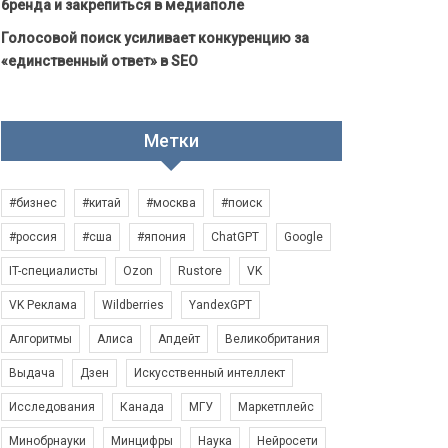
бренда и закрепиться в медиаполе
Голосовой поиск усиливает конкуренцию за
«единственный ответ» в SEO
Метки
#бизнес
#китай
#москва
#поиск
#россия
#сша
#япония
ChatGPT
Google
IT-специалисты
Ozon
Rustore
VK
VK Реклама
Wildberries
YandexGPT
Алгоритмы
Алиса
Апдейт
Великобритания
Выдача
Дзен
Искусственный интеллект
Исследования
Канада
МГУ
Маркетплейс
Минобрнауки
Минцифры
Наука
Нейросети