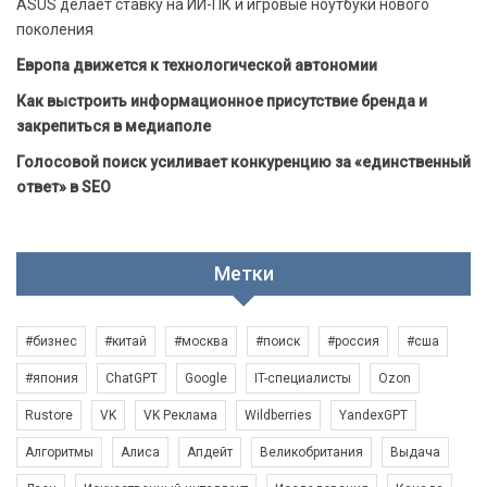
ASUS делает ставку на ИИ-ПК и игровые ноутбуки нового
поколения
Европа движется к технологической автономии
Как выстроить информационное присутствие бренда и
закрепиться в медиаполе
Голосовой поиск усиливает конкуренцию за «единственный
ответ» в SEO
Метки
#бизнес
#китай
#москва
#поиск
#россия
#сша
#япония
ChatGPT
Google
IT-специалисты
Ozon
Rustore
VK
VK Реклама
Wildberries
YandexGPT
Алгоритмы
Алиса
Апдейт
Великобритания
Выдача