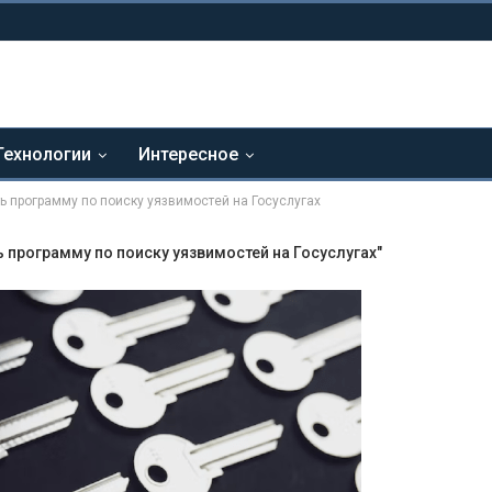
Технологии
Интересное
ь программу по поиску уязвимостей на Госуслугах
 программу по поиску уязвимостей на Госуслугах"