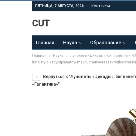
ПЯТНИЦА, 7 АВГУСТА, 2026
Контакты
CUT
Главная
Наука
Образование
Главная
Наука
Лунолеты «Цикады», бипланетный «МА
lunolety-cikady-biplanetnyj-mavr-uchenye-rassekretili-sovetski
Вернуться к "Лунолеты «Цикады», бипланет
«Галактика»"