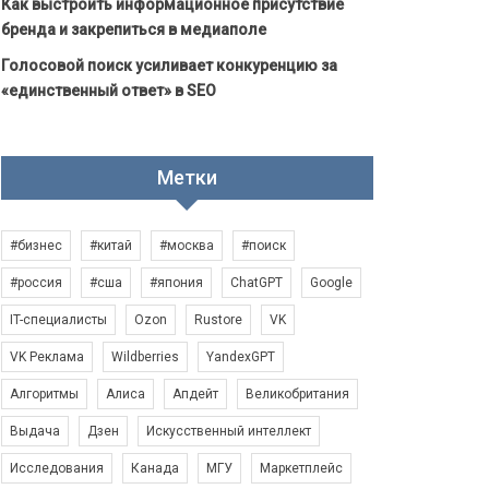
Как выстроить информационное присутствие
бренда и закрепиться в медиаполе
Голосовой поиск усиливает конкуренцию за
«единственный ответ» в SEO
Метки
#бизнес
#китай
#москва
#поиск
#россия
#сша
#япония
ChatGPT
Google
IT-специалисты
Ozon
Rustore
VK
VK Реклама
Wildberries
YandexGPT
Алгоритмы
Алиса
Апдейт
Великобритания
Выдача
Дзен
Искусственный интеллект
Исследования
Канада
МГУ
Маркетплейс