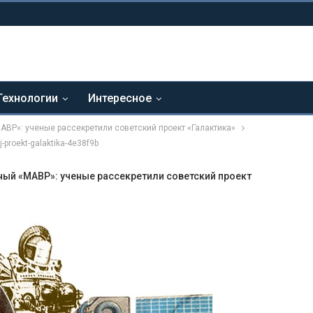
Технологии
Интересное
ВР»: ученые рассекретили советский проект «Галактика»
j-proekt-galaktika-4e38f9b
ный «МАВР»: ученые рассекретили советский проект