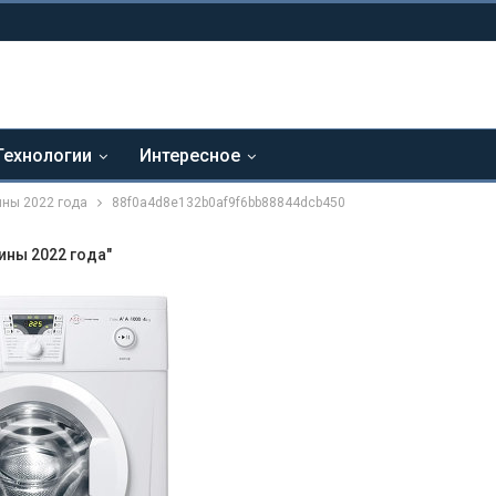
Технологии
Интересное
ины 2022 года
88f0a4d8e132b0af9f6bb88844dcb450
ины 2022 года"