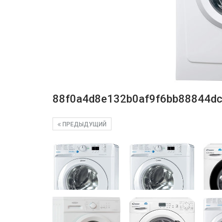
88f0a4d8e132b0af9f6bb88844d
ПРЕДЫДУЩИЙ