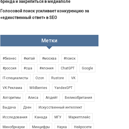
бренда и закрепиться в медиаполе
Голосовой поиск усиливает конкуренцию за
«единственный ответ» в SEO
Метки
#бизнес
#китай
#москва
#поиск
#россия
#сша
#япония
ChatGPT
Google
IT-специалисты
Ozon
Rustore
VK
VK Реклама
Wildberries
YandexGPT
Алгоритмы
Алиса
Апдейт
Великобритания
Выдача
Дзен
Искусственный интеллект
Исследования
Канада
МГУ
Маркетплейс
Минобрнауки
Минцифры
Наука
Нейросети