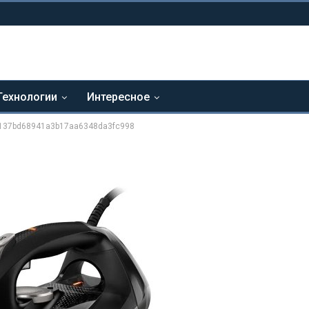
Технологии
Интересное
137bd68941a3b17aa6348da3fc998