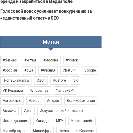
бренда и закрепиться в медиаполе
Голосовой поиск усиливает конкуренцию за
«единственный ответ» в SEO
Метки
#бизнес
#китай
#москва
#поиск
#россия
#сша
#япония
ChatGPT
Google
IT-специалисты
Ozon
Rustore
VK
VK Реклама
Wildberries
YandexGPT
Алгоритмы
Алиса
Апдейт
Великобритания
Выдача
Дзен
Искусственный интеллект
Исследования
Канада
МГУ
Маркетплейс
Минобрнауки
Минцифры
Наука
Нейросети