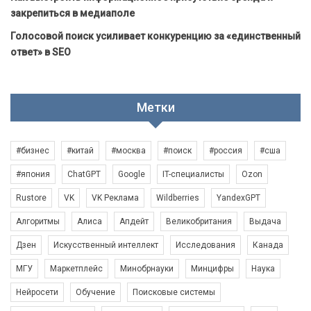
закрепиться в медиаполе
Голосовой поиск усиливает конкуренцию за «единственный
ответ» в SEO
Метки
#бизнес
#китай
#москва
#поиск
#россия
#сша
#япония
ChatGPT
Google
IT-специалисты
Ozon
Rustore
VK
VK Реклама
Wildberries
YandexGPT
Алгоритмы
Алиса
Апдейт
Великобритания
Выдача
Дзен
Искусственный интеллект
Исследования
Канада
МГУ
Маркетплейс
Минобрнауки
Минцифры
Наука
Нейросети
Обучение
Поисковые системы