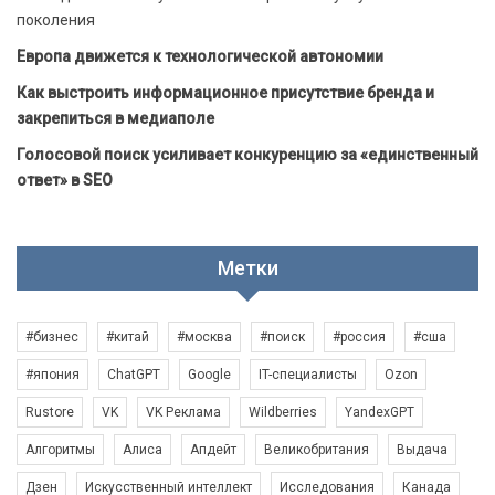
поколения
Европа движется к технологической автономии
Как выстроить информационное присутствие бренда и
закрепиться в медиаполе
Голосовой поиск усиливает конкуренцию за «единственный
ответ» в SEO
Метки
#бизнес
#китай
#москва
#поиск
#россия
#сша
#япония
ChatGPT
Google
IT-специалисты
Ozon
Rustore
VK
VK Реклама
Wildberries
YandexGPT
Алгоритмы
Алиса
Апдейт
Великобритания
Выдача
Дзен
Искусственный интеллект
Исследования
Канада