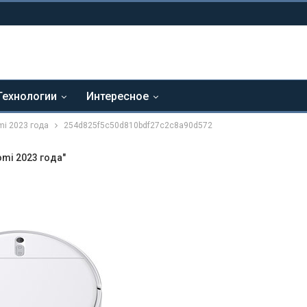
Технологии
Интересное
i 2023 года
254d825f5c50d810bdf27c2c8a90d572
mi 2023 года"