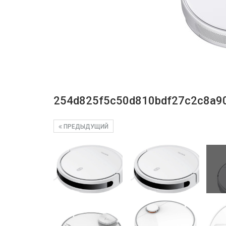
254d825f5c50d810bdf27c2c8a9
ПРЕДЫДУЩИЙ