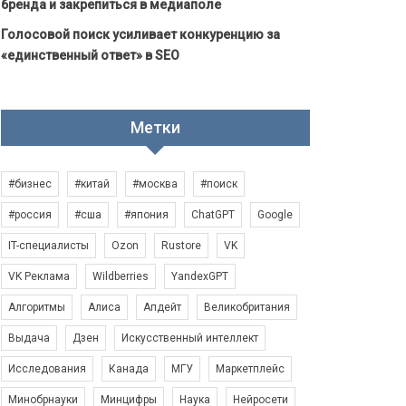
бренда и закрепиться в медиаполе
Голосовой поиск усиливает конкуренцию за
«единственный ответ» в SEO
Метки
#бизнес
#китай
#москва
#поиск
#россия
#сша
#япония
ChatGPT
Google
IT-специалисты
Ozon
Rustore
VK
VK Реклама
Wildberries
YandexGPT
Алгоритмы
Алиса
Апдейт
Великобритания
Выдача
Дзен
Искусственный интеллект
Исследования
Канада
МГУ
Маркетплейс
Минобрнауки
Минцифры
Наука
Нейросети